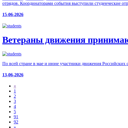
отрядов. Координаторами события выступили студенческие от
15-06-2026
Ветераны движения принимают
По всей стране в мае и июне участники движения Российских с
13-06-2026
«
1
2
3
4
5
91
92
»