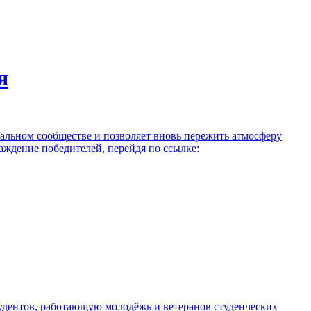
я
альном сообществе и позволяет вновь пережить атмосферу
аждение победителей, перейдя по ссылке:
удентов, работающую молодёжь и ветеранов студенческих