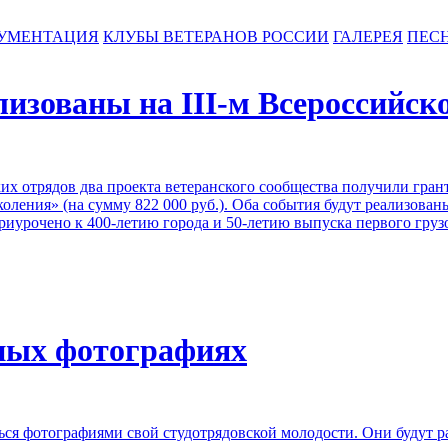
УМЕНТАЦИЯ
КЛУБЫ ВЕТЕРАНОВ РОССИИ
ГАЛЕРЕЯ
ПЕС
изованы на III-м Всероссийск
еских отрядов два проекта ветеранского сообщества получили г
коления» (на сумму 822 000 руб.). Оба события будут реализова
приурочено к 400-летию города и 50-летию выпуска первого гр
ных фотографиях
ся фотографиями свой студотрядовской молодости. Они будут р