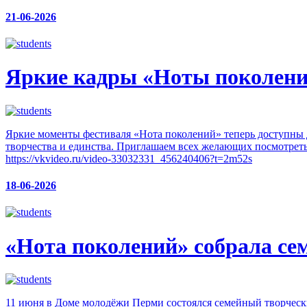
21-06-2026
Яркие кадры «Ноты поколений
Яркие моменты фестиваля «Нота поколений» теперь доступны 
творчества и единства. Приглашаем всех желающих посмотреть
https://vkvideo.ru/video-33032331_456240406?t=2m52s
18-06-2026
«Нота поколений» собрала се
11 июня в Доме молодёжи Перми состоялся семейный творческ